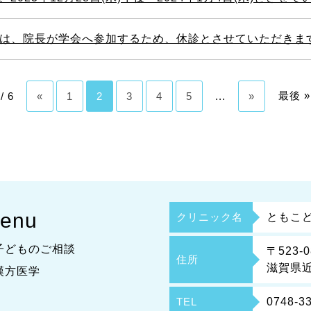
の診療は、院長が学会へ参加するため、休診とさせていただき
最後 »
/ 6
«
1
2
3
4
5
...
»
enu
クリニック名
ともこ
子どものご相談
〒523-0
住所
滋賀県近
漢方医学
TEL
0748-3