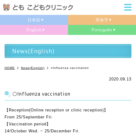
m
日本語
简体字
English
Português
News(English)
HOME
News(English)
○Influenza vaccination
2020.09.13
○Influenza vaccination
【Reception(Online reception or clinic reception)
】
From 25/September Fri.
【Vaccination period
】
14/October Wed. ~ 25/December Fri.