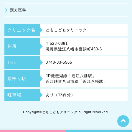
漢方医学
クリニック名
ともこどもクリニック
〒523-0891
住所
滋賀県近江八幡市鷹飼町450-6
TEL
0748-33-5565
JR琵琶湖線「近江八幡駅」
最寄り駅
近江鉄道八日市線「近江八幡駅」
駐車場
あり（13台分）
Copyright©ともこどもクリニック all right reserved.
t