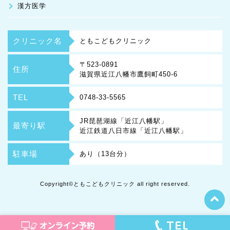
漢方医学
クリニック名
ともこどもクリニック
〒523-0891
住所
滋賀県近江八幡市鷹飼町450-6
TEL
0748-33-5565
JR琵琶湖線「近江八幡駅」
最寄り駅
近江鉄道八日市線「近江八幡駅」
駐車場
あり（13台分）
Copyright©ともこどもクリニック all right reserved.
t