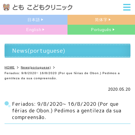
m
日本語
简体字
English
Português
News(portuguese)
HOME
News(portuguese)
Feriados: 9/8/2020~ 16/8/2020 (Por que férias de Obon.) Pedimos a
gentileza da sua compreensão.
2020.05.20
Feriados: 9/8/2020~ 16/8/2020 (Por que
férias de Obon.) Pedimos a gentileza da sua
compreensão.